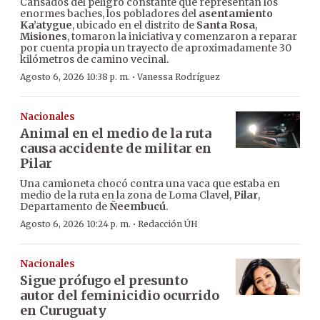
Cansados del peligro constante que representan los
enormes baches, los pobladores del
asentamiento
Ka’atygue
, ubicado en el distrito de
Santa Rosa
,
Misiones
, tomaron la iniciativa y comenzaron a reparar
por cuenta propia un trayecto de aproximadamente 30
kilómetros de camino vecinal.
·
Agosto 6, 2026 10:38 p. m.
Vanessa Rodríguez
Nacionales
Animal en el medio de la ruta
causa accidente de militar en
Pilar
Una camioneta chocó contra una vaca que estaba en
medio de la ruta en la zona de Loma Clavel,
Pilar
,
Departamento de
Ñeembucú
.
·
Agosto 6, 2026 10:24 p. m.
Redacción ÚH
Nacionales
Sigue prófugo el presunto
autor del feminicidio ocurrido
en Curuguaty