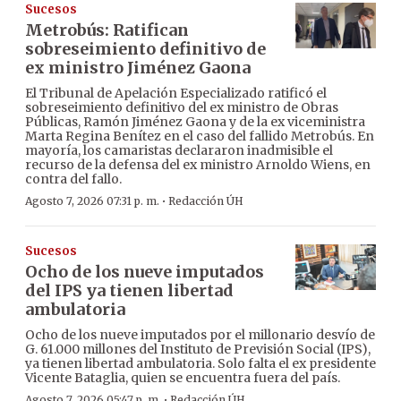
Sucesos
Metrobús: Ratifican
sobreseimiento definitivo de
ex ministro Jiménez Gaona
El Tribunal de Apelación Especializado ratificó el
sobreseimiento definitivo del ex ministro de Obras
Públicas, Ramón Jiménez Gaona y de la ex viceministra
Marta Regina Benítez en el caso del fallido Metrobús. En
mayoría, los camaristas declararon inadmisible el
recurso de la defensa del ex ministro Arnoldo Wiens, en
contra del fallo.
·
Agosto 7, 2026 07:31 p. m.
Redacción ÚH
Sucesos
Ocho de los nueve imputados
del IPS ya tienen libertad
ambulatoria
Ocho de los nueve imputados por el millonario desvío de
G. 61.000 millones del Instituto de Previsión Social (IPS),
ya tienen libertad ambulatoria. Solo falta el ex presidente
Vicente Bataglia, quien se encuentra fuera del país.
·
Agosto 7, 2026 05:47 p. m.
Redacción ÚH