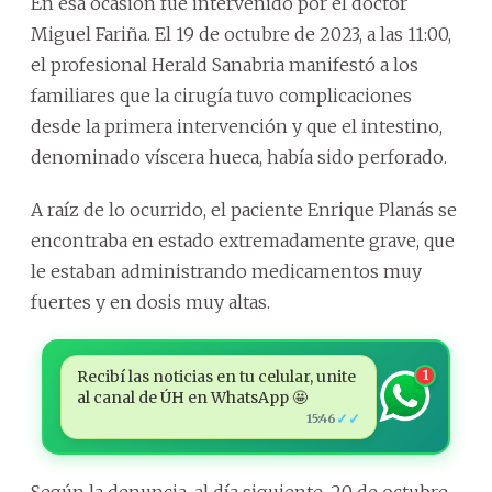
En esa ocasión fue intervenido por el doctor
Miguel Fariña. El 19 de octubre de 2023, a las 11:00,
el profesional Herald Sanabria manifestó a los
familiares que la cirugía tuvo complicaciones
desde la primera intervención y que el intestino,
denominado víscera hueca, había sido perforado.
A raíz de lo ocurrido, el paciente Enrique Planás se
encontraba en estado extremadamente grave, que
le estaban administrando medicamentos muy
fuertes y en dosis muy altas.
Recibí las noticias en tu celular, unite
1
al canal de ÚH en WhatsApp 🤩
✓✓
15:46
Según la denuncia, al día siguiente, 20 de octubre,