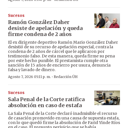
Sucesos
Ramón González Daher
desiste de apelación y queda
firme condena de 2 años
El ex dirigente deportivo Ramón Mario González Daher
desistió de su recurso de apelación especial, contra la
condena de 2 años de cárcel que le aplicaron por
testimonio falso. De esta manera, queda firme su pena
por este hecho punible. El prestamista cumple otra
sanción de 15 años de encierro por usura, denuncia
falsa y lavado de dinero.
·
Agosto 7, 2026 05:11 p. m.
Redacción ÚH
Sucesos
Sala Penal de la Corte ratifica
absolución en caso de estafa
La Sala Penal de la Corte declaró inadmisible el recurso
de casación promovido en una causa de supuesta estafa,
con lo que quedó firme la absolución de Farid Yinde Ríos
en el caso. El presunto perjuicio que se había