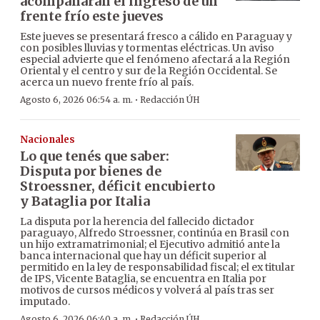
acompañarán el ingreso de un
frente frío este jueves
Este jueves se presentará fresco a cálido en Paraguay y
con posibles lluvias y tormentas eléctricas. Un aviso
especial advierte que el fenómeno afectará a la Región
Oriental y el centro y sur de la Región Occidental. Se
acerca un nuevo frente frío al país.
·
Agosto 6, 2026 06:54 a. m.
Redacción ÚH
Nacionales
Lo que tenés que saber:
Disputa por bienes de
Stroessner, déficit encubierto
y Bataglia por Italia
La disputa por la herencia del fallecido dictador
paraguayo, Alfredo Stroessner, continúa en Brasil con
un hijo extramatrimonial; el Ejecutivo admitió ante la
banca internacional que hay un déficit superior al
permitido en la ley de responsabilidad fiscal; el ex titular
de IPS, Vicente Bataglia, se encuentra en Italia por
motivos de cursos médicos y volverá al país tras ser
imputado.
·
Agosto 6, 2026 06:40 a. m.
Redacción ÚH