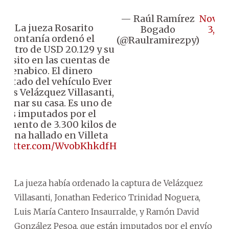
— Raúl Ramírez
Novem
🔹️La jueza Rosarito
Bogado
3, 2
Montanía ordenó el
(@Raulramirezpy)
uestro de USD 20.129 y su
pósito en las cuentas de
Senabico. El dinero
cautado del vehículo Ever
rés Velázquez Villasanti,
allanar su casa. Es uno de
los imputados por el
gamento de 3.300 kilos de
ocaína hallado en Villeta
.twitter.com/WvobKhkdfH
La jueza había ordenado la captura de Velázquez
Villasanti, Jonathan Federico Trinidad Noguera,
Luis María Cantero Insaurralde, y Ramón David
González Pesoa, que están imputados por el envío