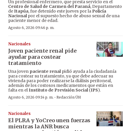
Un profesional enfermero, que presta servicio en el
Centro de Salud de Carmen del Paraná
, Departamento
de
Itapúa
, fue detenido este jueves por la
Policía
Nacional
por el supuesto hecho de abuso sexual de una
paciente menor de edad.
Agosto 6, 2026 09:46 p. m.
Nacionales
Joven paciente renal pide
ayudar para costear
tratamiento
Una joven
paciente renal
pidió ayuda a la ciudadanía
para costear su tratamiento, ya que debe adecuar su
vivienda para poder realizarse la diálisis peritoneal,
además de los costosos medicamentos que están en
falta en el
Instituto de Previsión Social
(
IPS
).
·
Agosto 6, 2026 09:14 p. m.
Redacción ÚH
Nacionales
El PLRA y YoCreo unen fuerzas
mientras la ANR busca