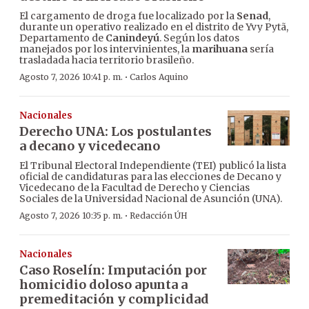
El cargamento de droga fue localizado por la
Senad
,
durante un operativo realizado en el distrito de Yvy Pytã,
Departamento de
Canindeyú
. Según los datos
manejados por los intervinientes, la
marihuana
sería
trasladada hacia territorio brasileño.
·
Agosto 7, 2026 10:41 p. m.
Carlos Aquino
Nacionales
Derecho UNA: Los postulantes
a decano y vicedecano
El Tribunal Electoral Independiente (TEI) publicó la lista
oficial de candidaturas para las elecciones de Decano y
Vicedecano de la Facultad de Derecho y Ciencias
Sociales de la Universidad Nacional de Asunción (UNA).
·
Agosto 7, 2026 10:35 p. m.
Redacción ÚH
Nacionales
Caso Roselín: Imputación por
homicidio doloso apunta a
premeditación y complicidad