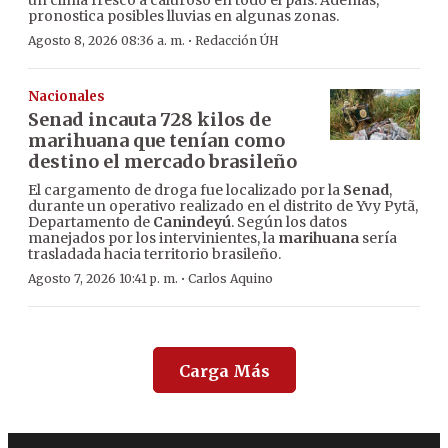
un clima fresco a caluroso en todo el país. Además,
pronostica posibles lluvias en algunas zonas.
·
Agosto 8, 2026 08:36 a. m.
Redacción ÚH
Nacionales
Senad incauta 728 kilos de
marihuana que tenían como
destino el mercado brasileño
El cargamento de droga fue localizado por la
Senad
,
durante un operativo realizado en el distrito de Yvy Pytã,
Departamento de
Canindeyú
. Según los datos
manejados por los intervinientes, la
marihuana
sería
trasladada hacia territorio brasileño.
·
Agosto 7, 2026 10:41 p. m.
Carlos Aquino
Carga Más