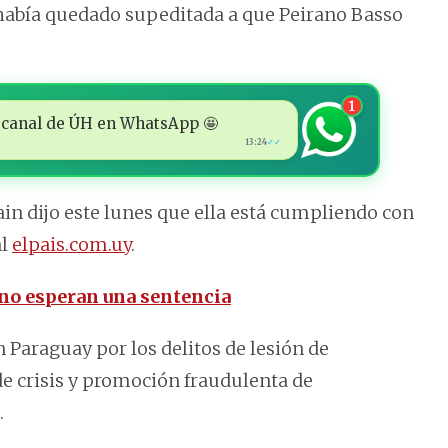
 había quedado supeditada a que Peirano Basso
1
 al canal de ÚH en WhatsApp 🤩
13:24
✓✓
ain dijo este lunes que ella está cumpliendo con
al
elpais.com.uy
.
ano esperan una sentencia
n Paraguay por los delitos de lesión de
de crisis y promoción fraudulenta de
.