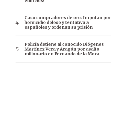
edificios?
Caso compradores de oro: Imputan por
homicidio doloso y tentativa a
españoles y ordenan su prisión
Policía detiene al conocido Diógenes
Martínez Vera y Aragón por asalto
millonario en Fernando de la Mora