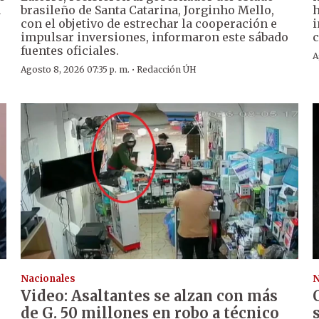
a
brasileño de Santa Catarina, Jorginho Mello,
h
con el objetivo de estrechar la cooperación e
i
impulsar inversiones, informaron este sábado
c
fuentes oficiales.
A
·
Agosto 8, 2026 07:35 p. m.
Redacción ÚH
Nacionales
N
Video: Asaltantes se alzan con más
de G. 50 millones en robo a técnico