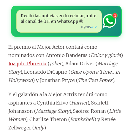
Recibí las noticias en tu celular, unite
1
al canal de ÚH en WhatsApp 🤩
✓✓
09:05
El premio al Mejor Actor contará como
nominados con Antonio Banderas (
Dolor y gloria
),
Joaquin Phoenix
(
Joker
), Adam Driver (
Marriage
Story
), Leonardo DiCaprio (
Once Upon a Time... in
Hollywood
) y Jonathan Pryce (
The Two Popes
).
Y el galardón a la Mejor Actriz tendrá como
aspirantes a Cynthia Erivo (
Harriet
), Scarlett
Johansson (
Marriage Story
), Saoirse Ronan (
Little
Women
), Charlize Theron (
Bombshell
) y Renée
Zellweger (
Judy
).