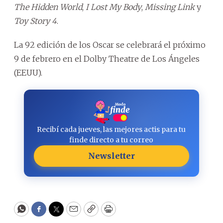
The Hidden World
,
I Lost My Body
,
Missing Link
y
Toy Story 4
.
La 92 edición de los Oscar se celebrará el próximo
9 de febrero en el Dolby Theatre de Los Ángeles
(EEUU).
Recibí cada jueves, las mejores actis para tu
finde directo a tu correo
Newsletter
WhatsApp
Facebook
Twitter
Email
Copy
Print