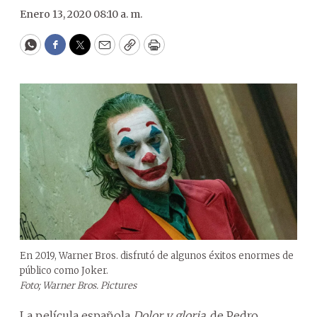
Enero 13, 2020 08:10 a. m.
WhatsApp
Facebook
Twitter
Email
Copy
Print
En 2019, Warner Bros. disfrutó de algunos éxitos enormes de
público como Joker.
Foto; Warner Bros. Pictures
La película española
Dolor y gloria
, de Pedro