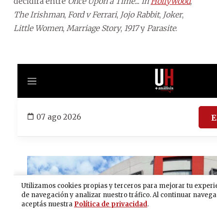
decidirá entre
Once Upon a Time... in
Hollywood
,
The Irishman
,
Ford v Ferrari
,
Jojo Rabbit
,
Joker
,
Little Women
,
Marriage Story
,
1917
y
Parasite
.