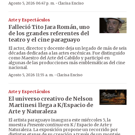
·
Agosto 5, 2026 06:47 p. m.
Clarisa Enciso
Arte y Espectáculos
Falleció Tito Jara Román, uno
de los grandes referentes del
teatro y el cine paraguayo
El actor, director y docente deja un legado de más de seis
décadas dedicadas a las artes escénicas. Fue distinguido
como Maestro del Arte del Cabildo y participó en
algunas de las producciones más emblemáticas del cine
nacional.
·
Agosto 5, 2026 11:55 a. m.
Clarisa Enciso
Arte y Espectáculos
El universo creativo de Nelson
Martinesi llega a K/Espacio de
Arte y Naturaleza
El artista paraguayo inaugura este miércoles 5, la
muestra
Presente continuo
en K / Espacio de Arte y
Naturaleza. La exposición propone un recorrido por
distintas etapas de su creación a través de un montaje