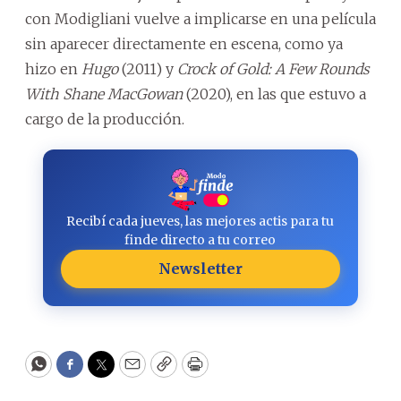
con Modigliani vuelve a implicarse en una película
sin aparecer directamente en escena, como ya
hizo en
Hugo
(2011) y
Crock of Gold: A Few Rounds
With Shane MacGowan
(2020), en las que estuvo a
cargo de la producción.
Recibí cada jueves, las mejores actis para tu
finde directo a tu correo
Newsletter
WhatsApp
Facebook
Twitter
Email
Copy
Print