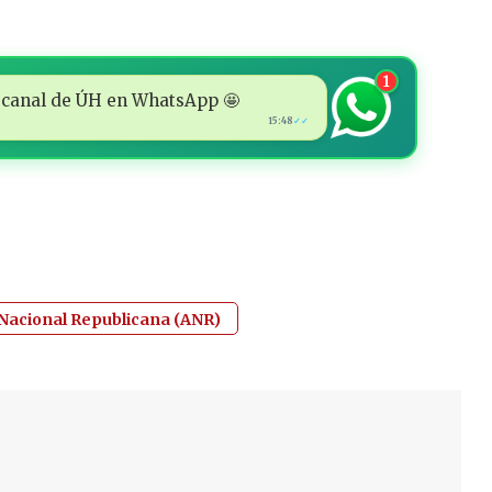
1
 al canal de ÚH en WhatsApp 🤩
15:48
✓✓
 Nacional Republicana (ANR)