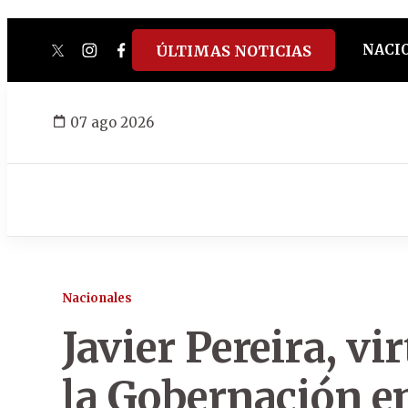
NACI
ÚLTIMAS NOTICIAS
twitter
instagram
facebook
tiktok
youtube
spotify
07 ago 2026
Nacionales
Javier Pereira, vi
la Gobernación e