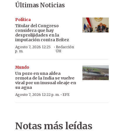
Últimas Noticias
Política
Titular del Congreso
considera que hay
desprolijidades en la
imputación contra Brítez
·
Agosto 7, 2026 12:25
Redacción
p. m.
ÚH
Mundo
Un pozo en una aldea
remota de la India se vuelve
viral por un inusual oleaje en
su agua
·
Agosto 7, 2026 12:22 p. m.
EFE
Notas más leídas