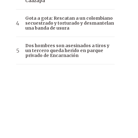
Caazapá
Gota a gota: Rescatan a un colombiano
secuestrado y torturado y desmantelan
una banda de usura
Dos hombres son asesinados a tiros y
un tercero queda herido en parque
privado de Encarnación