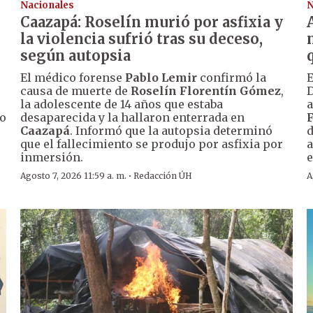
Nacionales
N
Caazapá: Roselín murió por asfixia y
la violencia sufrió tras su deceso,
según autopsia
El médico forense
Pablo Lemir
confirmó la
E
causa de muerte de
Roselín Florentín Gómez
,
D
la adolescente de 14 años que estaba
a
so
desaparecida y la hallaron enterrada en
Caazapá
. Informó que la autopsia determinó
d
que el fallecimiento se produjo por asfixia por
a
inmersión.
e
·
Agosto 7, 2026 11:59 a. m.
Redacción ÚH
A