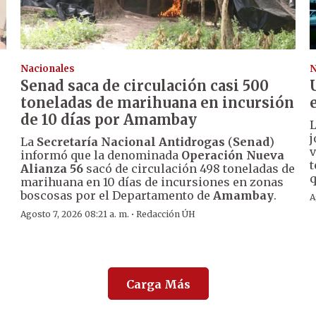
Nacionales
N
Senad saca de circulación casi 500
toneladas de marihuana en incursión
de 10 días por Amambay
j
La
Secretaría Nacional Antidrogas
(
Senad
)
v
informó que la denominada
Operación Nueva
t
Alianza 56
sacó de circulación 498 toneladas de
q
marihuana en 10 días de incursiones en zonas
boscosas por el Departamento de
Amambay
.
A
·
Agosto 7, 2026 08:21 a. m.
Redacción ÚH
Carga Más