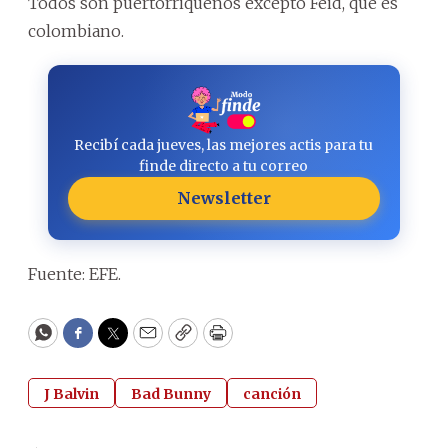
Todos son puertorriqueños excepto Feid, que es
colombiano.
Recibí cada jueves, las mejores actis para tu
finde directo a tu correo
Newsletter
Fuente: EFE.
WhatsApp
Facebook
Twitter
Email
Copy
Print
J Balvin
Bad Bunny
canción