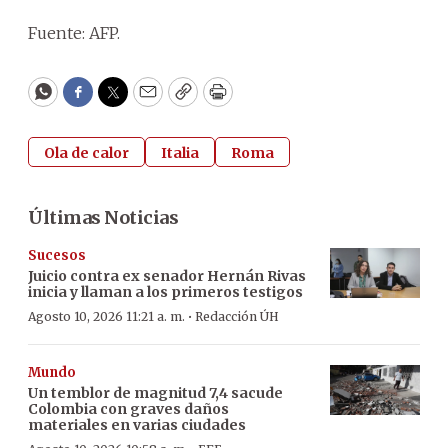
Fuente: AFP.
WhatsApp
Facebook
Twitter
Email
Copy
Print
Ola de calor
Italia
Roma
Últimas Noticias
Sucesos
Juicio contra ex senador Hernán Rivas
inicia y llaman a los primeros testigos
·
Agosto 10, 2026 11:21 a. m.
Redacción ÚH
Mundo
Un temblor de magnitud 7,4 sacude
Colombia con graves daños
materiales en varias ciudades