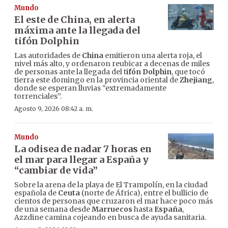
Mundo
El este de China, en alerta
máxima ante la llegada del
tifón Dolphin
Las autoridades de
China
emitieron una alerta roja, el
nivel más alto, y ordenaron reubicar a decenas de miles
de personas ante la llegada del t
ifón Dolphin
, que tocó
tierra este domingo en la provincia oriental de
Zhejiang
,
donde se esperan lluvias “extremadamente
torrenciales”.
Agosto 9, 2026 08:42 a. m.
Mundo
La odisea de nadar 7 horas en
el mar para llegar a España y
“cambiar de vida”
Sobre la arena de la playa de El Trampolín, en la ciudad
española de
Ceuta
(norte de África), entre el bullicio de
cientos de personas que cruzaron el mar hace poco más
de una semana desde
Marruecos
hasta
España
,
Azzdine camina cojeando en busca de ayuda sanitaria.