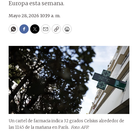
Europa esta semana.
Mayo 28, 2026 10:19 a. m.
WhatsApp
Facebook
Twitter
Email
Copy
Print
Un cartel de farmacia indica 32 grados Celsius alrededor de
las 11:45 de la mañana en París.
Foto: AFP.