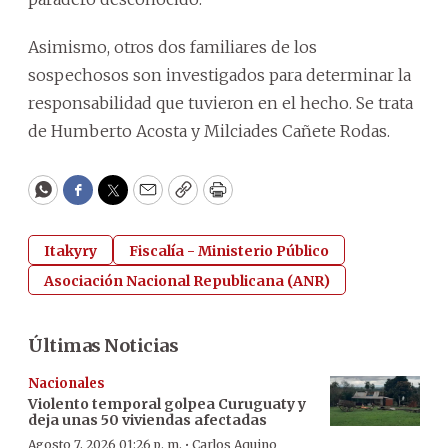
Asimismo, otros dos familiares de los
sospechosos son investigados para determinar la
responsabilidad que tuvieron en el hecho. Se trata
de Humberto Acosta y Milciades Cañete Rodas.
WhatsApp
Facebook
Twitter
Email
Copy
Print
Itakyry
Fiscalía - Ministerio Público
Asociación Nacional Republicana (ANR)
Últimas Noticias
Nacionales
Violento temporal golpea Curuguaty y
deja unas 50 viviendas afectadas
·
Agosto 7, 2026 01:26 p. m.
Carlos Aquino