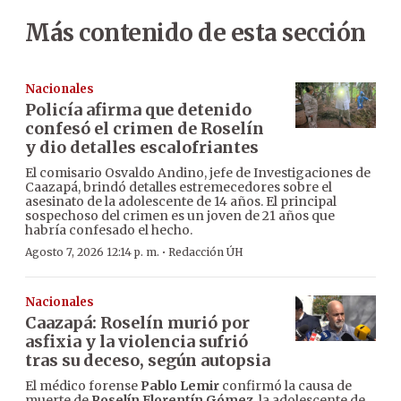
Más contenido de esta sección
Nacionales
Policía afirma que detenido
confesó el crimen de Roselín
y dio detalles escalofriantes
El comisario Osvaldo Andino, jefe de Investigaciones de
Caazapá, brindó detalles estremecedores sobre el
asesinato de la adolescente de 14 años. El principal
sospechoso del crimen es un joven de 21 años que
habría confesado el hecho.
·
Agosto 7, 2026 12:14 p. m.
Redacción ÚH
Nacionales
Caazapá: Roselín murió por
asfixia y la violencia sufrió
tras su deceso, según autopsia
El médico forense
Pablo Lemir
confirmó la causa de
muerte de
Roselín Florentín Gómez
, la adolescente de