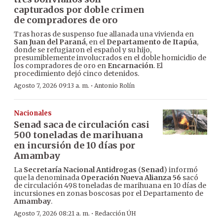
capturados por doble crimen
de compradores de oro
Tras horas de suspenso fue allanada una vivienda en
San Juan del Paraná
, en el
Departamento de Itapúa
,
donde se refugiaron el español y su hijo,
presumiblemente involucrados en el doble homicidio de
los compradores de oro en
Encarnación
. El
procedimiento dejó cinco detenidos.
·
Agosto 7, 2026 09:13 a. m.
Antonio Rolín
Nacionales
Senad saca de circulación casi
500 toneladas de marihuana
en incursión de 10 días por
Amambay
La
Secretaría Nacional Antidrogas
(
Senad
) informó
que la denominada
Operación Nueva Alianza 56
sacó
de circulación 498 toneladas de marihuana en 10 días de
incursiones en zonas boscosas por el Departamento de
Amambay
.
·
Agosto 7, 2026 08:21 a. m.
Redacción ÚH