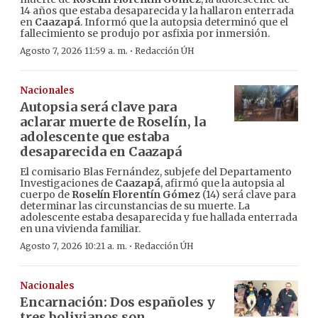
14 años que estaba desaparecida y la hallaron enterrada
en
Caazapá
. Informó que la autopsia determinó que el
fallecimiento se produjo por asfixia por inmersión.
·
Agosto 7, 2026 11:59 a. m.
Redacción ÚH
Nacionales
Autopsia será clave para
aclarar muerte de Roselín, la
adolescente que estaba
desaparecida en Caazapá
El comisario Blas Fernández, subjefe del Departamento
Investigaciones de
Caazapá
, afirmó que la autopsia al
cuerpo de
Roselín Florentín Gómez
(14) será clave para
determinar las circunstancias de su muerte. La
adolescente estaba desaparecida y fue hallada enterrada
en una vivienda familiar.
·
Agosto 7, 2026 10:21 a. m.
Redacción ÚH
Nacionales
Encarnación: Dos españoles y
tres bolivianos son