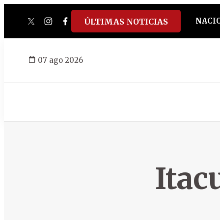
NACI
ÚLTIMAS NOTICIAS
twitter
instagram
facebook
tiktok
youtube
spotify
07 ago 2026
Itac