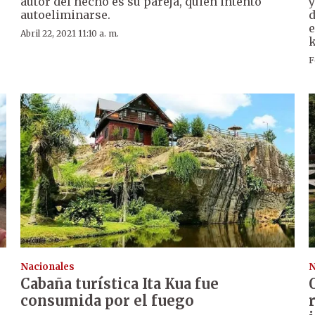
autor del hecho es su pareja, quien intentó
y
autoeliminarse.
d
e
Abril 22, 2021 11:10 a. m.
k
F
Nacionales
N
Cabaña turística Ita Kua fue
consumida por el fuego