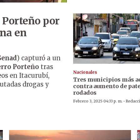
 Porteño por
ína en
Senad
) capturó a un
rro Porteño
tras
Nacionales
os en Itacurubí,
Tres municipios más a
autadas drogas y
contra aumento de pat
rodados
·
Febrero 3, 2025 04:33 p. m.
Redacc