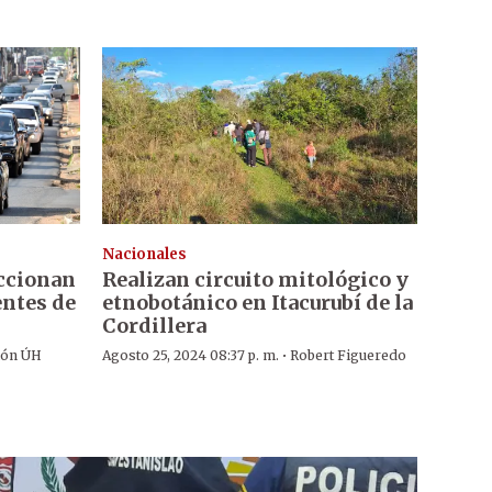
Nacionales
ccionan
Realizan circuito mitológico y
entes de
etnobotánico en Itacurubí de la
Cordillera
·
ión ÚH
Agosto 25, 2024 08:37 p. m.
Robert Figueredo