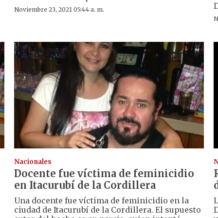
D
Noviembre 23, 2021 05:44 a. m.
N
Nacionales
N
Docente fue víctima de feminicidio
en Itacurubí de la Cordillera
Una docente fue víctima de feminicidio en la
L
ciudad de Itacurubí de la Cordillera. El supuesto
D