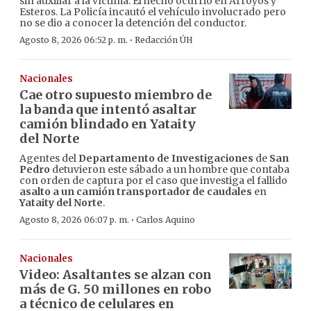
sin auxiliar a la víctima. El hecho ocurrió en Arroyos y
Esteros. La Policía incautó el vehículo involucrado pero
no se dio a conocer la detención del conductor.
·
Agosto 8, 2026 06:52 p. m.
Redacción ÚH
Nacionales
Cae otro supuesto miembro de
la banda que intentó asaltar
camión blindado en Yataity
del Norte
Agentes del
Departamento de Investigaciones
de
San
Pedro
detuvieron este sábado a un hombre que contaba
con orden de captura por el caso que investiga el fallido
asalto a un camión transportador de caudales
en
Yataity del Norte
.
·
Agosto 8, 2026 06:07 p. m.
Carlos Aquino
Nacionales
Video: Asaltantes se alzan con
más de G. 50 millones en robo
a técnico de celulares en