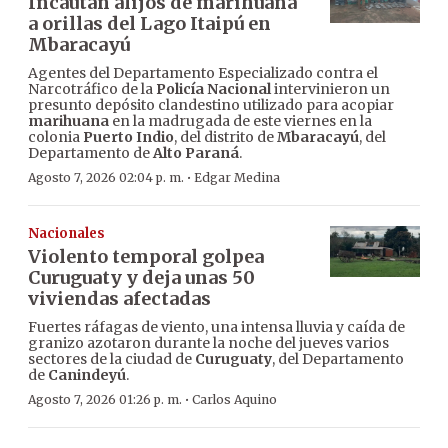
Incautan alijos de marihuana
a orillas del Lago Itaipú en
Mbaracayú
Agentes del Departamento Especializado contra el
Narcotráfico de la
Policía Nacional
intervinieron un
presunto depósito clandestino utilizado para acopiar
marihuana
en la madrugada de este viernes en la
colonia
Puerto Indio
, del distrito de
Mbaracayú
, del
Departamento de
Alto Paraná
.
·
Agosto 7, 2026 02:04 p. m.
Edgar Medina
Nacionales
Violento temporal golpea
Curuguaty y deja unas 50
viviendas afectadas
Fuertes ráfagas de viento, una intensa lluvia y caída de
granizo azotaron durante la noche del jueves varios
sectores de la ciudad de
Curuguaty
, del Departamento
de
Canindeyú
.
·
Agosto 7, 2026 01:26 p. m.
Carlos Aquino