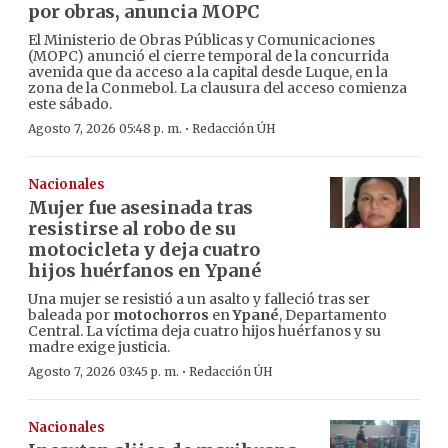
por obras, anuncia MOPC
El Ministerio de Obras Públicas y Comunicaciones
(MOPC) anunció el cierre temporal de la concurrida
avenida que da acceso a la capital desde Luque, en la
zona de la Conmebol. La clausura del acceso comienza
este sábado.
·
Agosto 7, 2026 05:48 p. m.
Redacción ÚH
Nacionales
Mujer fue asesinada tras
resistirse al robo de su
motocicleta y deja cuatro
hijos huérfanos en Ypané
Una mujer se resistió a un asalto y falleció tras ser
baleada por
motochorros
en
Ypané
, Departamento
Central. La víctima deja cuatro hijos huérfanos y su
madre exige justicia.
·
Agosto 7, 2026 03:45 p. m.
Redacción ÚH
Nacionales