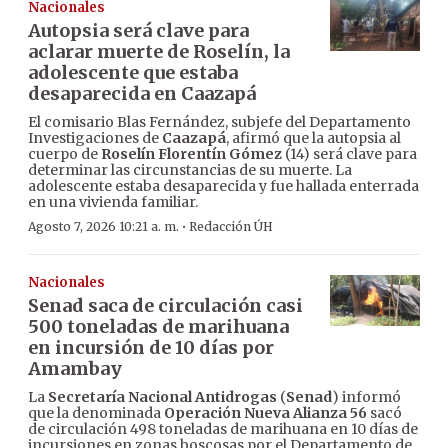
Nacionales
Autopsia será clave para
aclarar muerte de Roselín, la
adolescente que estaba
desaparecida en Caazapá
El comisario Blas Fernández, subjefe del Departamento
Investigaciones de
Caazapá
, afirmó que la autopsia al
cuerpo de
Roselín Florentín Gómez
(14) será clave para
determinar las circunstancias de su muerte. La
adolescente estaba desaparecida y fue hallada enterrada
en una vivienda familiar.
·
Agosto 7, 2026 10:21 a. m.
Redacción ÚH
Nacionales
Senad saca de circulación casi
500 toneladas de marihuana
en incursión de 10 días por
Amambay
La
Secretaría Nacional Antidrogas
(
Senad
) informó
que la denominada
Operación Nueva Alianza 56
sacó
de circulación 498 toneladas de marihuana en 10 días de
incursiones en zonas boscosas por el Departamento de