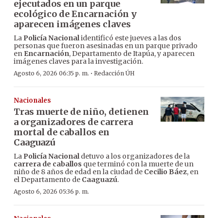
ejecutados en un parque
ecológico de Encarnación y
aparecen imágenes claves
La
Policía Nacional
identificó este jueves a las dos
personas que fueron asesinadas en un parque privado
en
Encarnación
, Departamento de Itapúa, y aparecen
imágenes claves para la investigación.
·
Agosto 6, 2026 06:35 p. m.
Redacción ÚH
Nacionales
Tras muerte de niño, detienen
a organizadores de carrera
mortal de caballos en
Caaguazú
La
Policía Nacional
detuvo a los organizadores de la
carrera de caballos
que terminó con la muerte de un
niño de 8 años de edad en la ciudad de
Cecilio Báez
, en
el Departamento de
Caaguazú
.
Agosto 6, 2026 05:36 p. m.