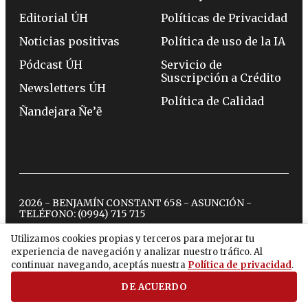
Editorial ÚH
Políticas de Privacidad
Noticias positivas
Política de uso de la IA
Pódcast ÚH
Servicio de
Suscripción a Crédito
Newsletters ÚH
Política de Calidad
Ñandejara Ñe’ẽ
2026 - BENJAMÍN CONSTANT 658 - ASUNCIÓN -
TELÉFONO:
(0994) 715 715
Utilizamos cookies propias y terceros para mejorar tu
experiencia de navegación y analizar nuestro tráfico. Al
twitter
instagram
facebook
tiktok
youtube
spotify
continuar navegando, aceptás nuestra
Política de privacidad
.
DE ACUERDO