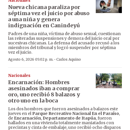
Nacionales
Nueva chicana paraliza por
séptima vez el juicio por abuso
a una niña y genera
indignación en Canindeyú
Padres de una niña, víctima de abuso sexual, cuestionan
las reiteradas suspensiones y demora del juicio oral por
sucesivas chicanas. La defensa del acusado recusó a los
miembros del tribunal y logró suspender por séptima
vez el juicio.
·
Agosto 6, 2026 05:02 p. m.
Carlos Aquino
Nacionales
Encarnación: Hombres
asesinados iban a comprar
oro, uno recibió 8 balazos y
otro uno en la boca
Los dos hombres que fueron asesinados a balazos este
jueves en el
Parque Recreativo Nacional En el Paraíso
,
de
Encarnación
,
Departamento de Itapúa
, fueron
hallados en una vivienda totalmente maniatados con
precintas y cinta de embalaje, uno recibió ocho disparos