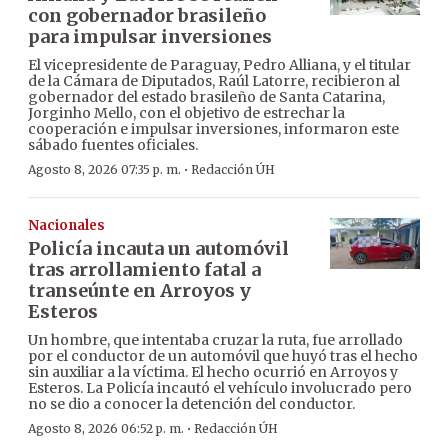
con gobernador brasileño
para impulsar inversiones
El vicepresidente de Paraguay, Pedro Alliana, y el titular
de la Cámara de Diputados, Raúl Latorre, recibieron al
gobernador del estado brasileño de Santa Catarina,
Jorginho Mello, con el objetivo de estrechar la
cooperación e impulsar inversiones, informaron este
sábado fuentes oficiales.
·
Agosto 8, 2026 07:35 p. m.
Redacción ÚH
Nacionales
Policía incauta un automóvil
tras arrollamiento fatal a
transeúnte en Arroyos y
Esteros
Un hombre, que intentaba cruzar la ruta, fue arrollado
por el conductor de un automóvil que huyó tras el hecho
sin auxiliar a la víctima. El hecho ocurrió en Arroyos y
Esteros. La Policía incautó el vehículo involucrado pero
no se dio a conocer la detención del conductor.
·
Agosto 8, 2026 06:52 p. m.
Redacción ÚH