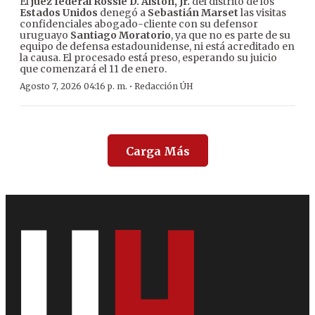
El
juez federal Rossie D. Alston, Jr.
del distrito de los
Estados Unidos
denegó a
Sebastián Marset
las visitas
confidenciales abogado-cliente con su defensor
uruguayo
Santiago Moratorio
, ya que no es parte de su
equipo de defensa estadounidense, ni está acreditado en
la causa. El procesado está preso, esperando su juicio
que comenzará el 11 de enero.
·
Agosto 7, 2026 04:16 p. m.
Redacción ÚH
Carga Más