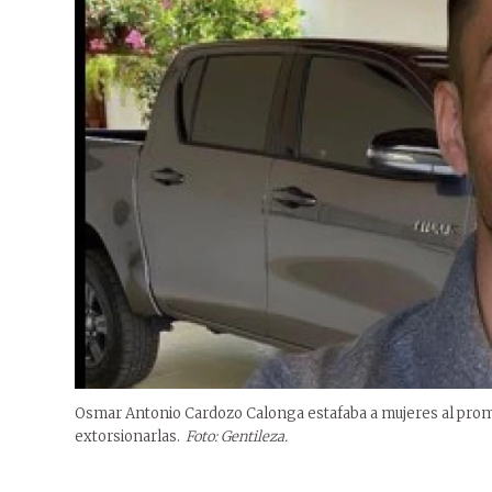
Osmar Antonio Cardozo Calonga estafaba a mujeres al prome
extorsionarlas.
Foto: Gentileza.