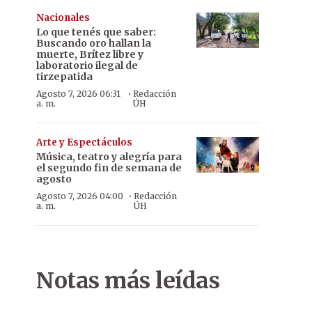
Nacionales
Lo que tenés que saber:
Buscando oro hallan la
muerte, Brítez libre y
laboratorio ilegal de
tirzepatida
·
Agosto 7, 2026 06:31
Redacción
a. m.
ÚH
Arte y Espectáculos
Música, teatro y alegría para
el segundo fin de semana de
agosto
·
Agosto 7, 2026 04:00
Redacción
a. m.
ÚH
Notas más leídas