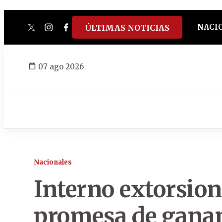
NACI
ÚLTIMAS NOTICIAS
twitter
instagram
facebook
tiktok
youtube
spotify
07 ago 2026
Nacionales
Interno extorsio
promesa de ganan