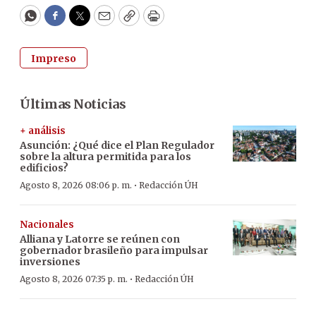
WhatsApp
Facebook
Twitter
Email
Copy
Print
Impreso
Últimas Noticias
+ análisis
Asunción: ¿Qué dice el Plan Regulador
sobre la altura permitida para los
edificios?
·
Agosto 8, 2026 08:06 p. m.
Redacción ÚH
Nacionales
Alliana y Latorre se reúnen con
gobernador brasileño para impulsar
inversiones
·
Agosto 8, 2026 07:35 p. m.
Redacción ÚH