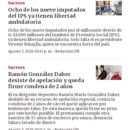
Sucesos
Ocho de los nueve imputados
del IPS ya tienen libertad
ambulatoria
Ocho de los nueve imputados por el millonario desvío de
G. 61.000 millones del Instituto de Previsión Social (IPS),
ya tienen libertad ambulatoria. Solo falta el ex presidente
Vicente Bataglia, quien se encuentra fuera del país.
·
Agosto 7, 2026 05:47 p. m.
Redacción ÚH
Sucesos
Ramón González Daher
desiste de apelación y queda
firme condena de 2 años
El ex dirigente deportivo Ramón Mario González Daher
desistió de su recurso de apelación especial, contra la
condena de 2 años de cárcel que le aplicaron por
testimonio falso. De esta manera, queda firme su pena
por este hecho punible. El prestamista cumple otra
sanción de 15 años de encierro por usura, denuncia
falsa y lavado de dinero.
·
Agosto 7, 2026 05:11 p. m.
Redacción ÚH