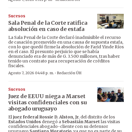
Sucesos
Sala Penal de la Corte ratifica
absolución en caso de estafa
La Sala Penal de la Corte declaró inadmisible el recurso
de casación promovido en una causa de supuesta estafa,
con lo que quedó firme la absolución de Farid Yinde Ríos
en el caso. El presunto perjuicio que se había
denunciado era de más de G. 3.500 millones, tras haber
tenido un contrato para recuperación de créditos
fiscales.
·
Agosto 7, 2026 04:48 p. m.
Redacción ÚH
Sucesos
Juez de EEUU niega a Marset
visitas confidenciales con su
abogado uruguayo
El
juez federal Rossie D. Alston, Jr.
del distrito de los
Estados Unidos
denegó a
Sebastián Marset
las visitas
confidenciales abogado-cliente con su defensor
uruguayo
Santiago Moratorio
, ya que no es parte de su