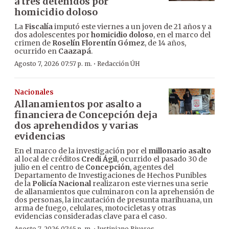
a tres detenidos por
homicidio doloso
La
Fiscalía
imputó este viernes a un joven de 21 años y a
dos adolescentes por
homicidio doloso
, en el marco del
crimen de
Roselín Florentín Gómez
, de 14 años,
ocurrido en
Caazapá
.
·
Agosto 7, 2026 07:57 p. m.
Redacción ÚH
Nacionales
Allanamientos por asalto a
financiera de Concepción deja
dos aprehendidos y varias
evidencias
En el marco de la investigación por el
millonario asalto
al local de créditos
Credi Ágil
, ocurrido el pasado 30 de
julio en el centro de
Concepción
, agentes del
Departamento de Investigaciones de Hechos Punibles
de la
Policía Nacional
realizaron este viernes una serie
de allanamientos que culminaron con la aprehensión de
dos personas, la incautación de presunta marihuana, un
arma de fuego, celulares, motocicletas y otras
evidencias consideradas clave para el caso.
Agosto 7, 2026 07:45 p. m.
Justiniano Riveros