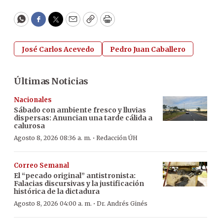
WhatsApp
Facebook
Twitter
Email
Copy
Print
José Carlos Acevedo
Pedro Juan Caballero
Últimas Noticias
Nacionales
Sábado con ambiente fresco y lluvias
dispersas: Anuncian una tarde cálida a
calurosa
·
Agosto 8, 2026 08:36 a. m.
Redacción ÚH
Correo Semanal
El “pecado original” antistronista:
Falacias discursivas y la justificación
histórica de la dictadura
·
Agosto 8, 2026 04:00 a. m.
Dr. Andrés Ginés