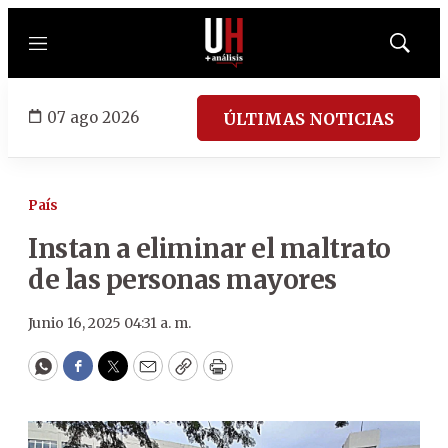
Menú
Mostrar
búsqued
07 ago 2026
ÚLTIMAS NOTICIAS
País
Instan a eliminar el maltrato
de las personas mayores
Junio 16, 2025 04:31 a. m.
WhatsApp
Facebook
Twitter
Email
Copy
Print