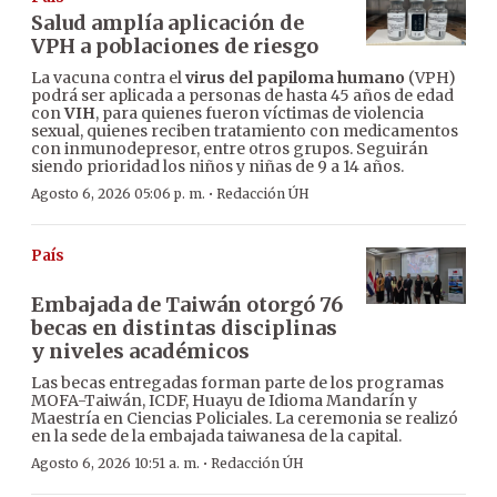
Salud amplía aplicación de
VPH a poblaciones de riesgo
La vacuna contra el
virus del papiloma humano
(VPH)
podrá ser aplicada a personas de hasta 45 años de edad
con
VIH
, para quienes fueron víctimas de violencia
sexual, quienes reciben tratamiento con medicamentos
con inmunodepresor, entre otros grupos. Seguirán
siendo prioridad los niños y niñas de 9 a 14 años.
·
Agosto 6, 2026 05:06 p. m.
Redacción ÚH
País
Embajada de Taiwán otorgó 76
becas en distintas disciplinas
y niveles académicos
Las becas entregadas forman parte de los programas
MOFA-Taiwán, ICDF, Huayu de Idioma Mandarín y
Maestría en Ciencias Policiales. La ceremonia se realizó
en la sede de la embajada taiwanesa de la capital.
·
Agosto 6, 2026 10:51 a. m.
Redacción ÚH