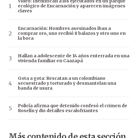
Video: Identifican a los ejecutados en un parque
ecológico de Encarnación y aparecen imágenes
claves
Encarnación: Hombres asesinados iban a
comprar oro, uno recibió 8 balazos y otro uno en
la boca
Hallan a adolescente de 14 años enterrada en una
vivienda familiar en Caazapá
Gota a gota: Rescatan a un colombiano
secuestrado y torturado y desmantelan una
banda de usura
Policía afirma que detenido confesó el crimen de
Roselín y dio detalles escalofriantes
Más contenido de esta sección