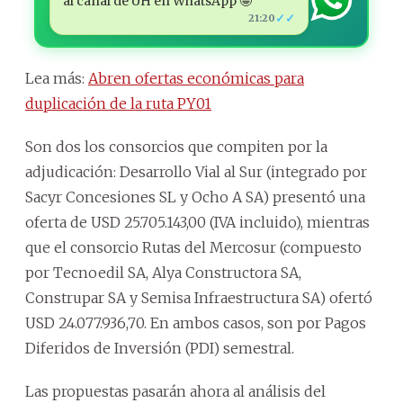
al canal de ÚH en WhatsApp 🤩
✓✓
21:20
Lea más:
Abren ofertas económicas para
duplicación de la ruta PY01
Son dos los consorcios que compiten por la
adjudicación: Desarrollo Vial al Sur (integrado por
Sacyr Concesiones SL y Ocho A SA) presentó una
oferta de USD 25.705.143,00 (IVA incluido), mientras
que el consorcio Rutas del Mercosur (compuesto
por Tecnoedil SA, Alya Constructora SA,
Construpar SA y Semisa Infraestructura SA) ofertó
USD 24.077.936,70. En ambos casos, son por Pagos
Diferidos de Inversión (PDI) semestral.
Las propuestas pasarán ahora al análisis del