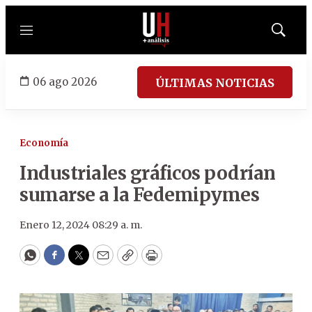
Menú
Mostrar
búsqued
06 ago 2026
ÚLTIMAS NOTICIAS
Economía
Industriales gráficos podrían
sumarse a la Fedemipymes
Enero 12, 2024 08:29 a. m.
WhatsApp
Facebook
Twitter
Email
Copy
Print