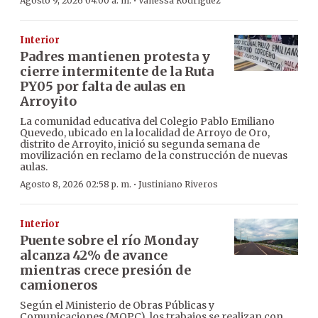
·
Agosto 9, 2026 04:00 a. m.
Vanessa Rodríguez
Interior
Padres mantienen protesta y
cierre intermitente de la Ruta
PY05 por falta de aulas en
Arroyito
La comunidad educativa del Colegio Pablo Emiliano
Quevedo, ubicado en la localidad de Arroyo de Oro,
distrito de Arroyito, inició su segunda semana de
movilización en reclamo de la construcción de nuevas
aulas.
·
Agosto 8, 2026 02:58 p. m.
Justiniano Riveros
Interior
Puente sobre el río Monday
alcanza 42% de avance
mientras crece presión de
camioneros
Según el Ministerio de Obras Públicas y
Comunicaciones (MOPC), los trabajos se realizan con