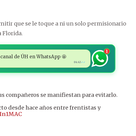
itir que se le toque a ni un solo permisionario
 Florida.
1
 al canal de ÚH en WhatsApp 🤩
04:43
✓✓
us compañeros se manifiestan para evitarlo.
to desde hace años entre frentistas y
oaIn1MAC