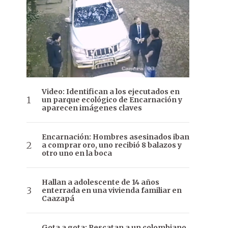
Video: Identifican a los ejecutados en
un parque ecológico de Encarnación y
aparecen imágenes claves
Encarnación: Hombres asesinados iban
a comprar oro, uno recibió 8 balazos y
otro uno en la boca
Hallan a adolescente de 14 años
enterrada en una vivienda familiar en
Caazapá
Gota a gota: Rescatan a un colombiano