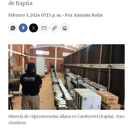
de Itapúa.
Febrero 3, 2024 07:15 p. m. •
Por
Antonio Rolín
WhatsApp
Facebook
Twitter
Email
Copy
Print
Minería de criptomonedas allana en Cambyretá (Itapúa).
Foto:
Gentileza.