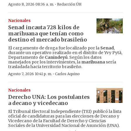
·
Agosto 8, 2026 08:36 a. m.
Redacción ÚH
Nacionales
Senad incauta 728 kilos de
marihuana que tenían como
destino el mercado brasileño
El cargamento de droga fue localizado por la
Senad
,
durante un operativo realizado en el distrito de Yvy Pytã,
Departamento de
Canindeyú
. Según los datos
manejados por los intervinientes, la
marihuana
sería
trasladada hacia territorio brasileño.
·
Agosto 7, 2026 10:41 p. m.
Carlos Aquino
Nacionales
Derecho UNA: Los postulantes
a decano y vicedecano
El Tribunal Electoral Independiente (TEI) publicó la lista
oficial de candidaturas para las elecciones de Decano y
Vicedecano de la Facultad de Derecho y Ciencias
Sociales de la Universidad Nacional de Asunción (UNA).