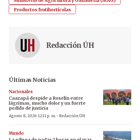
Ministerio de Agricultura y Ganadería (MAG)
Productos frutihortícolas
Redacción ÚH
Últimas Noticias
Nacionales
Caazapá despide a Roselín entre
lágrimas, mucho dolor y un fuerte
pedido de justicia
·
Agosto 8, 2026 12:11 p. m.
Redacción ÚH
Mundo
La odisea de nadar 7 horas en el mar