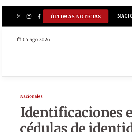
NACI
ÚLTIMAS NOTICIAS
twitter
instagram
facebook
tiktok
youtube
spotify
05 ago 2026
Nacionales
Identificaciones 
cédulas de identi