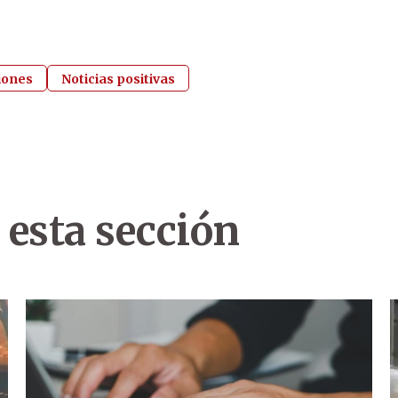
iones
Noticias positivas
 esta sección