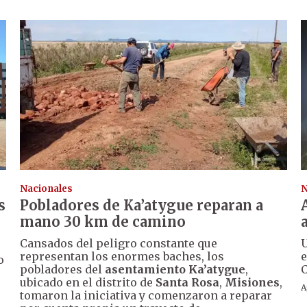
Nacionales
N
s
Pobladores de Ka’atygue reparan a
mano 30 km de camino
Cansados del peligro constante que
U
representan los enormes baches, los
e
o
pobladores del
asentamiento Ka’atygue
,
C
ubicado en el distrito de
Santa Rosa
,
Misiones
,
A
tomaron la iniciativa y comenzaron a reparar