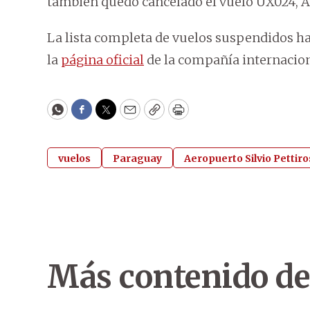
también quedó cancelado el vuelo UX024, A
La lista completa de vuelos suspendidos ha
la
página oficial
de la compañía internacion
WhatsApp
Facebook
Twitter
Email
Copy
Print
vuelos
Paraguay
Aeropuerto Silvio Pettiro
Más contenido de