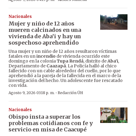
Nacionales
Mujer y niño de 12 años
mueren calcinados en una
vivienda de Aba’i y hay un
sospechoso aprehendido
Una mujer y un niño de 12 años resultaron víctimas
fatales en un
incendio
de vivienda ocurrido este
domingo en la colonia
Tupa Rendá
, distrito de
Aba’i
,
Departamento de
Caazapá
. La Policía halló al chico
fallecido con un cable alrededor del cuello, por lo que
aprehendió a la pareja de la fallecida en el marco de la
investigación del hecho. Un adolescente fue rescatado
con vida.
·
Agosto 9, 2026 03:18 p. m.
Redacción ÚH
Nacionales
Obispo insta a superar los
problemas cotidianos con fe y
servicio en misa de Caacupé