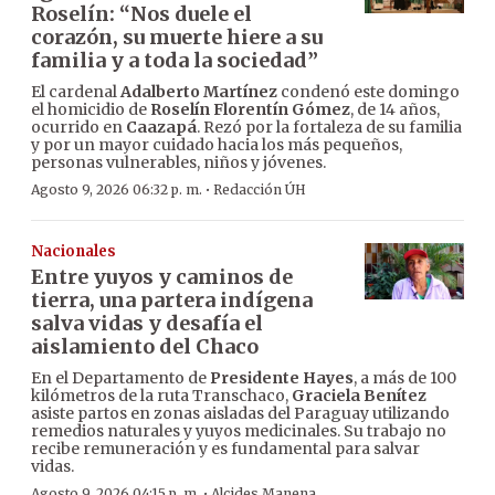
Roselín: “Nos duele el
corazón, su muerte hiere a su
familia y a toda la sociedad”
El cardenal
Adalberto Martínez
condenó este domingo
el homicidio de
Roselín Florentín Gómez
, de 14 años,
ocurrido en
Caazapá
. Rezó por la fortaleza de su familia
y por un mayor cuidado hacia los más pequeños,
personas vulnerables, niños y jóvenes.
·
Agosto 9, 2026 06:32 p. m.
Redacción ÚH
Nacionales
Entre yuyos y caminos de
tierra, una partera indígena
salva vidas y desafía el
aislamiento del Chaco
En el Departamento de
Presidente Hayes
, a más de 100
kilómetros de la ruta Transchaco,
Graciela Benítez
asiste partos en zonas aisladas del Paraguay utilizando
remedios naturales y yuyos medicinales. Su trabajo no
recibe remuneración y es fundamental para salvar
vidas.
·
Agosto 9, 2026 04:15 p. m.
Alcides Manena