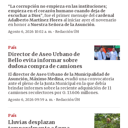
“La corrupción no empieza en las instituciones;
empieza en el corazón humano cuando deja de
escuchar a Dios”
, fue el primer mensaje del
cardenal
Adalberto Martínez Flores
al iniciar ayer el novenario
en honor a
Nuestra Señora de la Asunción
.
·
Agosto 6, 2026 10:02 a. m.
Redacción ÚH
País
Director de Aseo Urbano de
Bello evita informar sobre
dudosa compra de camiones
El
director de Aseo Urbano de la Municipalidad de
Asunción, Máximo Medina
, evadió una convocatoria
ante el pleno de la Junta Municipal en la que debía
brindar informes sobre la reciente adquisición de 11
camiones recolectores por G. 13.606 millones.
·
Agosto 6, 2026 09:59 a. m.
Redacción ÚH
País
Lluvias desplazan