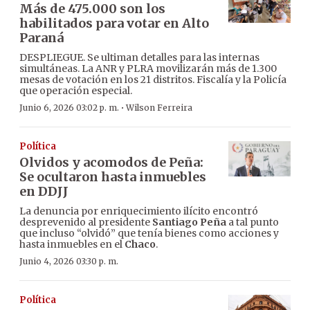
Más de 475.000 son los
habilitados para votar en Alto
Paraná
DESPLIEGUE. Se ultiman detalles para las internas
simultáneas. La ANR y PLRA movilizarán más de 1.300
mesas de votación en los 21 distritos. Fiscalía y la Policía
que operación especial.
·
Junio 6, 2026 03:02 p. m.
Wilson Ferreira
Política
Olvidos y acomodos de Peña:
Se ocultaron hasta inmuebles
en DDJJ
La denuncia por enriquecimiento ilícito encontró
desprevenido al presidente
Santiago Peña
a tal punto
que incluso “olvidó” que tenía bienes como acciones y
hasta inmuebles en el
Chaco
.
Junio 4, 2026 03:30 p. m.
Política