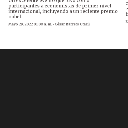
Un excelente evento que tuvo como
c
participantes a economistas de primer nivel
e
internacional, incluyendo a un reciente premio
h
nobel.
E
·
Mayo 29, 2022 01:00 a. m.
César Barreto Otazú