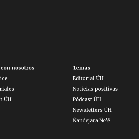
 con nosotros
Temas
ice
Editorial ÚH
riales
Noticias positivas
ón ÚH
Pódcast ÚH
Newsletters ÚH
Ñandejara Ñe’ẽ