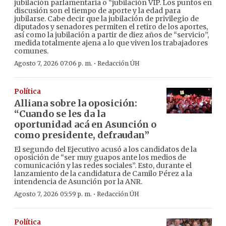
jubilación parlamentaria o “jubilación VIP. Los puntos en
discusión son el tiempo de aporte y la edad para
jubilarse. Cabe decir que la jubilación de privilegio de
diputados y senadores permiten el retiro de los aportes,
así como la jubilación a partir de diez años de “servicio”,
medida totalmente ajena a lo que viven los trabajadores
comunes.
·
Agosto 7, 2026 07:06 p. m.
Redacción ÚH
Política
Alliana sobre la oposición:
“Cuando se les da la
oportunidad acá en Asunción o
como presidente, defraudan”
El segundo del Ejecutivo acusó a los candidatos de la
oposición de “ser muy guapos ante los medios de
comunicación y las redes sociales”. Esto, durante el
lanzamiento de la candidatura de Camilo Pérez a la
intendencia de Asunción por la ANR.
·
Agosto 7, 2026 05:59 p. m.
Redacción ÚH
Política