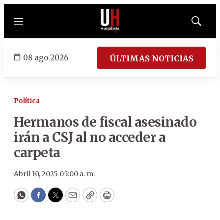
Menú
Mostrar
búsqued
08 ago 2026
ÚLTIMAS NOTICIAS
Política
Hermanos de fiscal asesinado
irán a CSJ al no acceder a
carpeta
Abril 10, 2025 05:00 a. m.
WhatsApp
Facebook
Twitter
Email
Copy
Print