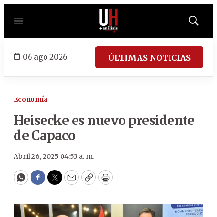
Menú
Mostrar
búsqued
06 ago 2026
ÚLTIMAS NOTICIAS
Economía
Heisecke es nuevo presidente
de Capaco
Abril 26, 2025 04:53 a. m.
WhatsApp
Facebook
Twitter
Email
Copy
Print