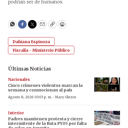
podrían ser de humanos.
WhatsApp
Facebook
Twitter
Email
Copy
Print
Dahiana Espinoza
Fiscalía - Ministerio Público
Últimas Noticias
Nacionales
Cinco crímenes violentos marcan la
semana y conmocionan al país
·
Agosto 8, 2026 03:03 p. m.
Mary Glezcu
Interior
Padres mantienen protesta y cierre
intermitente de la Ruta PY05 por falta
de aulas en Arroyito