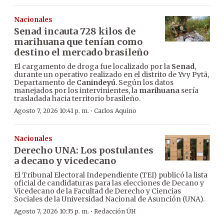
Nacionales
Senad incauta 728 kilos de
marihuana que tenían como
destino el mercado brasileño
El cargamento de droga fue localizado por la
Senad
,
durante un operativo realizado en el distrito de Yvy Pytã,
Departamento de
Canindeyú
. Según los datos
manejados por los intervinientes, la
marihuana
sería
trasladada hacia territorio brasileño.
·
Agosto 7, 2026 10:41 p. m.
Carlos Aquino
Nacionales
Derecho UNA: Los postulantes
a decano y vicedecano
El Tribunal Electoral Independiente (TEI) publicó la lista
oficial de candidaturas para las elecciones de Decano y
Vicedecano de la Facultad de Derecho y Ciencias
Sociales de la Universidad Nacional de Asunción (UNA).
·
Agosto 7, 2026 10:35 p. m.
Redacción ÚH