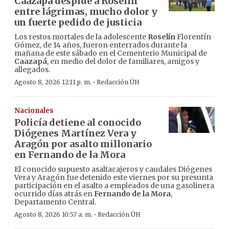
Caazapá despide a Roselín
entre lágrimas, mucho dolor y
un fuerte pedido de justicia
Los restos mortales de la adolescente
Roselín
Florentín
Gómez, de 14 años, fueron enterrados durante la
mañana de este sábado en el Cementerio Municipal de
Caazapá
, en medio del dolor de familiares, amigos y
allegados.
·
Agosto 8, 2026 12:11 p. m.
Redacción ÚH
Nacionales
Policía detiene al conocido
Diógenes Martínez Vera y
Aragón por asalto millonario
en Fernando de la Mora
El conocido supuesto asaltacajeros y caudales Diógenes
Vera y Aragón fue detenido este viernes por su presunta
participación en el asalto a empleados de una gasolinera
ocurrido días atrás en
Fernando de la Mora
,
Departamento Central.
·
Agosto 8, 2026 10:57 a. m.
Redacción ÚH