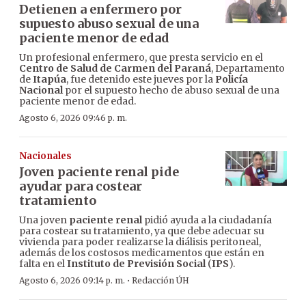
Detienen a enfermero por
supuesto abuso sexual de una
paciente menor de edad
Un profesional enfermero, que presta servicio en el
Centro de Salud de Carmen del Paraná
, Departamento
de
Itapúa
, fue detenido este jueves por la
Policía
Nacional
por el supuesto hecho de abuso sexual de una
paciente menor de edad.
Agosto 6, 2026 09:46 p. m.
Nacionales
Joven paciente renal pide
ayudar para costear
tratamiento
Una joven
paciente renal
pidió ayuda a la ciudadanía
para costear su tratamiento, ya que debe adecuar su
vivienda para poder realizarse la diálisis peritoneal,
además de los costosos medicamentos que están en
falta en el
Instituto de Previsión Social
(
IPS
).
·
Agosto 6, 2026 09:14 p. m.
Redacción ÚH