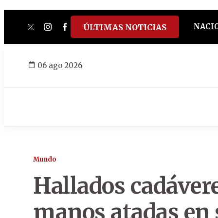
NACI
ÚLTIMAS NOTICIAS
twitter
instagram
facebook
tiktok
youtube
spotify
06 ago 2026
Mundo
Hallados cadáver
manos atadas en 