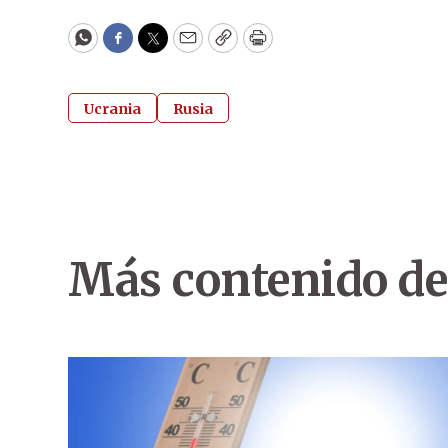
WhatsApp
Facebook
Twitter
Email
Copy
Print
Ucrania
Rusia
Más contenido de