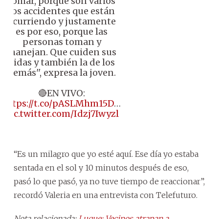
tomar, porque son varios
los accidentes que están
ocurriendo y justamente
es por eso, porque las
personas toman y
manejan. Que cuiden sus
vidas y también la de los
demás'', expresa la joven.
🔴EN VIVO:
https://t.co/pASLMhm15D
…
pic.twitter.com/Idzj7Iwyzl
“Es un milagro que yo esté aquí. Ese día yo estaba
sentada en el sol y 10 minutos después de eso,
pasó lo que pasó, ya no tuve tiempo de reaccionar”,
recordó Valeria en una entrevista con Telefuturo.
Nota relacionada:
Luque: Vecinos atrapan a