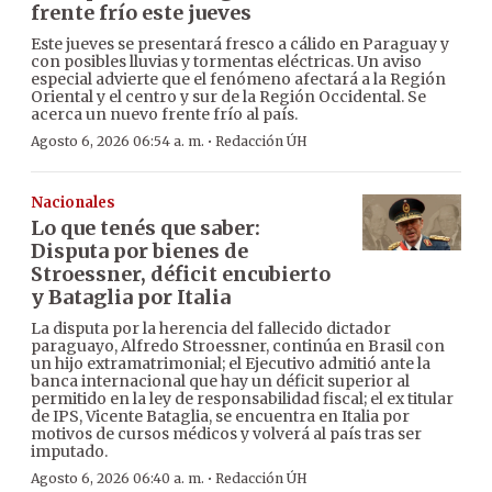
frente frío este jueves
Este jueves se presentará fresco a cálido en Paraguay y
con posibles lluvias y tormentas eléctricas. Un aviso
especial advierte que el fenómeno afectará a la Región
Oriental y el centro y sur de la Región Occidental. Se
acerca un nuevo frente frío al país.
·
Agosto 6, 2026 06:54 a. m.
Redacción ÚH
Nacionales
Lo que tenés que saber:
Disputa por bienes de
Stroessner, déficit encubierto
y Bataglia por Italia
La disputa por la herencia del fallecido dictador
paraguayo, Alfredo Stroessner, continúa en Brasil con
un hijo extramatrimonial; el Ejecutivo admitió ante la
banca internacional que hay un déficit superior al
permitido en la ley de responsabilidad fiscal; el ex titular
de IPS, Vicente Bataglia, se encuentra en Italia por
motivos de cursos médicos y volverá al país tras ser
imputado.
·
Agosto 6, 2026 06:40 a. m.
Redacción ÚH