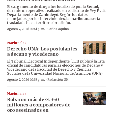
El cargamento de droga fue localizado por la
Senad
,
durante un operativo realizado en el distrito de Yvy Pytã,
Departamento de
Canindeyú
. Según los datos
manejados por los intervinientes, la
marihuana
sería
trasladada hacia territorio brasileño.
·
Agosto 7, 2026 10:41 p. m.
Carlos Aquino
Nacionales
Derecho UNA: Los postulantes
a decano y vicedecano
El Tribunal Electoral Independiente (TEI) publicó la lista
oficial de candidaturas para las elecciones de Decano y
Vicedecano de la Facultad de Derecho y Ciencias
Sociales de la Universidad Nacional de Asunción (UNA).
·
Agosto 7, 2026 10:35 p. m.
Redacción ÚH
Nacionales
Robaron más de G. 350
millones a compradores de
oro asesinados en