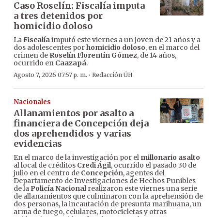
Caso Roselín: Fiscalía imputa
a tres detenidos por
homicidio doloso
La
Fiscalía
imputó este viernes a un joven de 21 años y a
dos adolescentes por
homicidio doloso
, en el marco del
crimen de
Roselín Florentín Gómez
, de 14 años,
ocurrido en
Caazapá
.
·
Agosto 7, 2026 07:57 p. m.
Redacción ÚH
Nacionales
Allanamientos por asalto a
financiera de Concepción deja
dos aprehendidos y varias
evidencias
En el marco de la investigación por el
millonario asalto
al local de créditos
Credi Ágil
, ocurrido el pasado 30 de
julio en el centro de
Concepción
, agentes del
Departamento de Investigaciones de Hechos Punibles
de la
Policía Nacional
realizaron este viernes una serie
de allanamientos que culminaron con la aprehensión de
dos personas, la incautación de presunta marihuana, un
arma de fuego, celulares, motocicletas y otras