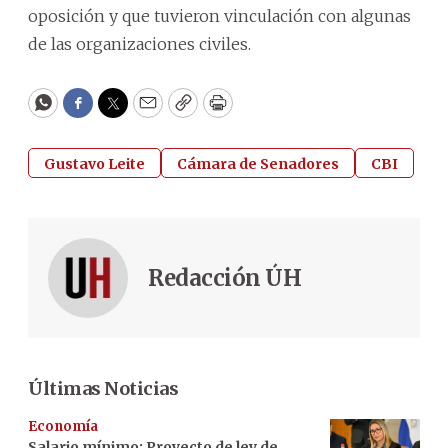
oposición y que tuvieron vinculación con algunas
de las organizaciones civiles.
WhatsApp
Facebook
Twitter
Email
Copy
Print
Gustavo Leite
Cámara de Senadores
CBI
Redacción ÚH
Últimas Noticias
Economía
Salario mínimo: Proyecto de ley de