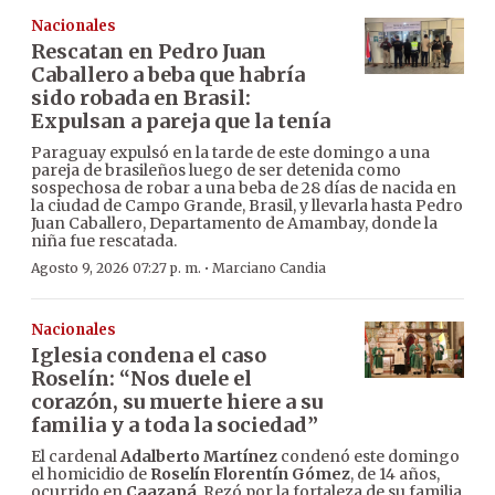
Nacionales
Rescatan en Pedro Juan
Caballero a beba que habría
sido robada en Brasil:
Expulsan a pareja que la tenía
Paraguay expulsó en la tarde de este domingo a una
pareja de brasileños luego de ser detenida como
sospechosa de robar a una beba de 28 días de nacida en
la ciudad de Campo Grande, Brasil, y llevarla hasta Pedro
Juan Caballero, Departamento de Amambay, donde la
niña fue rescatada.
·
Agosto 9, 2026 07:27 p. m.
Marciano Candia
Nacionales
Iglesia condena el caso
Roselín: “Nos duele el
corazón, su muerte hiere a su
familia y a toda la sociedad”
El cardenal
Adalberto Martínez
condenó este domingo
el homicidio de
Roselín Florentín Gómez
, de 14 años,
ocurrido en
Caazapá
. Rezó por la fortaleza de su familia