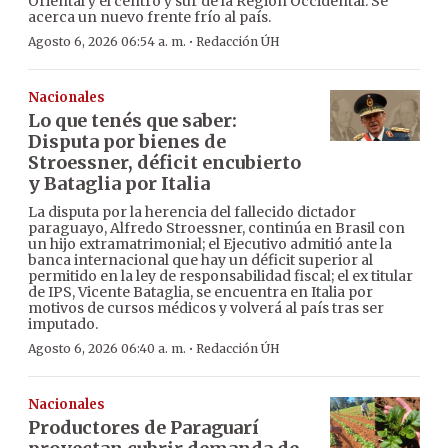
Oriental y el centro y sur de la Región Occidental. Se
acerca un nuevo frente frío al país.
·
Agosto 6, 2026 06:54 a. m.
Redacción ÚH
Nacionales
Lo que tenés que saber:
Disputa por bienes de
Stroessner, déficit encubierto
y Bataglia por Italia
La disputa por la herencia del fallecido dictador
paraguayo, Alfredo Stroessner, continúa en Brasil con
un hijo extramatrimonial; el Ejecutivo admitió ante la
banca internacional que hay un déficit superior al
permitido en la ley de responsabilidad fiscal; el ex titular
de IPS, Vicente Bataglia, se encuentra en Italia por
motivos de cursos médicos y volverá al país tras ser
imputado.
·
Agosto 6, 2026 06:40 a. m.
Redacción ÚH
Nacionales
Productores de Paraguarí