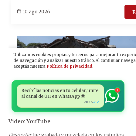
Recibí las noticias en tu celular, unite
1
al canal de ÚH en WhatsApp 🤩
✓✓
20:16
Video: YouTube.
Despertar
fue grabada y mezclada en los estudios