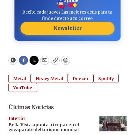
Recibí cada jueves, las mejores actis para tu
finde directo a tu correo
Newsletter
WhatsApp
Facebook
Twitter
Email
Copy
Print
Metal
Heavy Metal
Deezer
Spotify
YouTube
Últimas Noticias
Interior
Bella Vista apunta a trepar en el
escaparate del turismo mundial