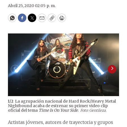
Abril 25, 2020 02:05 p. m.
WhatsApp
Facebook
Twitter
Email
Copy
Print
La agrupación nacional de Hard Rock/Heavy Metal
1
/
2
2
/
2
Nightbound acaba de estrenar su primer video clip
mus
oficial del tema
Time Is On Your Side
.
Foto: Gentileza.
Artistas jóvenes, autores de trayectoria y grupos