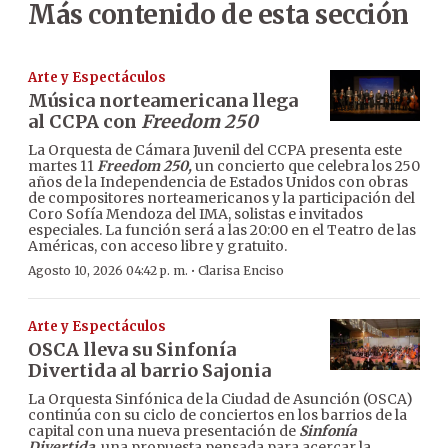
Más contenido de esta sección
Arte y Espectáculos
Música norteamericana llega
al CCPA con
Freedom 250
La Orquesta de Cámara Juvenil del CCPA presenta este
martes 11
Freedom 250,
un concierto que celebra los 250
años de la Independencia de Estados Unidos con obras
de compositores norteamericanos y la participación del
Coro Sofía Mendoza del IMA, solistas e invitados
especiales. La función será a las 20:00 en el Teatro de las
Américas, con acceso libre y gratuito.
·
Agosto 10, 2026 04:42 p. m.
Clarisa Enciso
Arte y Espectáculos
OSCA lleva su Sinfonía
Divertida al barrio Sajonia
La Orquesta Sinfónica de la Ciudad de Asunción (OSCA)
continúa con su ciclo de conciertos en los barrios de la
capital con una nueva presentación de
Sinfonía
Divertida
, una propuesta pensada para acercar la