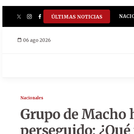
NACI
ÚLTIMAS NOTICIAS
twitter
instagram
facebook
tiktok
youtube
spotify
06 ago 2026
Nacionales
Grupo de Macho h
perseguido: ¿Qué 