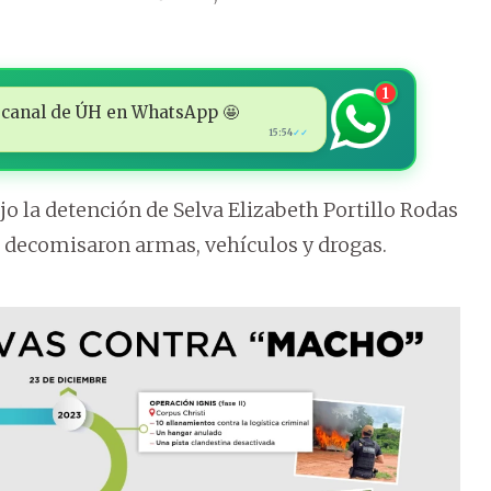
1
 al canal de ÚH en WhatsApp 🤩
15:54
✓✓
ujo la detención de Selva Elizabeth Portillo Rodas
se decomisaron armas, vehículos y drogas.