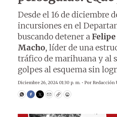
Desde el 16 de diciembre d
incursiones en el Depart
buscando detener a
Felipe
Macho
, líder de una estr
tráfico de marihuana y al s
golpes al esquema sin logr
Diciembre 26, 2024 01:30 p. m. •
Por
Redacción
WhatsApp
Facebook
Twitter
Email
Copy
Print