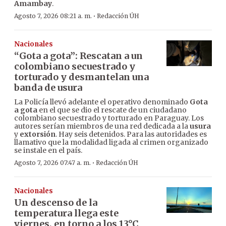
Amambay
.
·
Agosto 7, 2026 08:21 a. m.
Redacción ÚH
Nacionales
“Gota a gota”: Rescatan a un
colombiano secuestrado y
torturado y desmantelan una
banda de usura
La Policía llevó adelante el operativo denominado
Gota
a gota
en el que se dio el rescate de un ciudadano
colombiano secuestrado y torturado en Paraguay. Los
autores serían miembros de una red dedicada a la
usura
y
extorsión
. Hay seis detenidos. Para las autoridades es
llamativo que la modalidad ligada al crimen organizado
se instale en el país.
·
Agosto 7, 2026 07:47 a. m.
Redacción ÚH
Nacionales
Un descenso de la
temperatura llega este
viernes, en torno a los 13°C