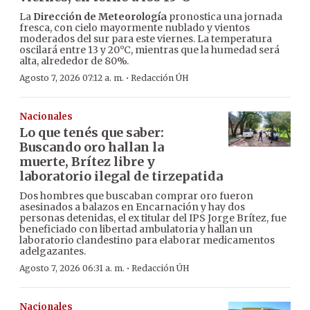
La
Dirección de Meteorología
pronostica una jornada
fresca, con cielo mayormente nublado y vientos
moderados del sur para este viernes. La temperatura
oscilará entre 13 y 20°C, mientras que la humedad será
alta, alrededor de 80%.
·
Agosto 7, 2026 07:12 a. m.
Redacción ÚH
Nacionales
Lo que tenés que saber:
Buscando oro hallan la
muerte, Brítez libre y
laboratorio ilegal de tirzepatida
Dos hombres que buscaban comprar oro fueron
asesinados a balazos en Encarnación y hay dos
personas detenidas, el ex titular del IPS Jorge Brítez, fue
beneficiado con libertad ambulatoria y hallan un
laboratorio clandestino para elaborar medicamentos
adelgazantes.
·
Agosto 7, 2026 06:31 a. m.
Redacción ÚH
Nacionales