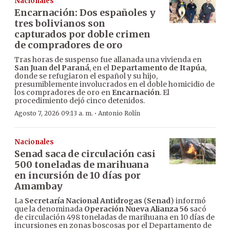
Nacionales
Encarnación: Dos españoles y
tres bolivianos son
capturados por doble crimen
de compradores de oro
Tras horas de suspenso fue allanada una vivienda en
San Juan del Paraná
, en el
Departamento de Itapúa
,
donde se refugiaron el español y su hijo,
presumiblemente involucrados en el doble homicidio de
los compradores de oro en
Encarnación
. El
procedimiento dejó cinco detenidos.
·
Agosto 7, 2026 09:13 a. m.
Antonio Rolín
Nacionales
Senad saca de circulación casi
500 toneladas de marihuana
en incursión de 10 días por
Amambay
La
Secretaría Nacional Antidrogas
(
Senad
) informó
que la denominada
Operación Nueva Alianza 56
sacó
de circulación 498 toneladas de marihuana en 10 días de
incursiones en zonas boscosas por el Departamento de