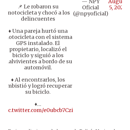
— NPY
August
📌 Le robaron su
Oficial
5, 2025
motocicleta y chocó a los
(@npyoficial)
delincuentes
♦️ Una pareja hurtó una
motocicleta con el sistema
GPS instalado. El
propietario, localizó el
biciclo y siguió a los
malvivientes a bordo de su
automóvil.
♦️ Al encontrarlos, los
embistió y logró recuperar
su biciclo.
♦️…
pic.twitter.com/e0ubcb7Czi