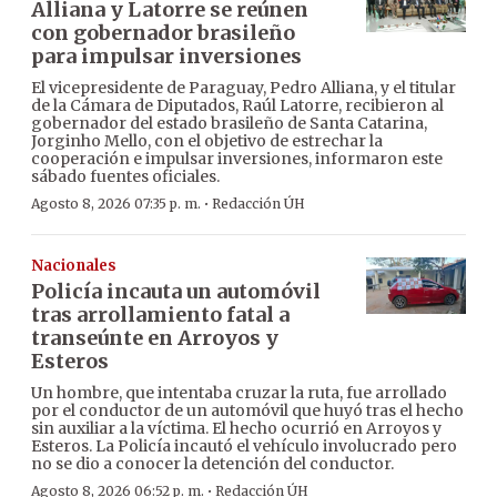
Alliana y Latorre se reúnen
con gobernador brasileño
para impulsar inversiones
El vicepresidente de Paraguay, Pedro Alliana, y el titular
de la Cámara de Diputados, Raúl Latorre, recibieron al
gobernador del estado brasileño de Santa Catarina,
Jorginho Mello, con el objetivo de estrechar la
cooperación e impulsar inversiones, informaron este
sábado fuentes oficiales.
·
Agosto 8, 2026 07:35 p. m.
Redacción ÚH
Nacionales
Policía incauta un automóvil
tras arrollamiento fatal a
transeúnte en Arroyos y
Esteros
Un hombre, que intentaba cruzar la ruta, fue arrollado
por el conductor de un automóvil que huyó tras el hecho
sin auxiliar a la víctima. El hecho ocurrió en Arroyos y
Esteros. La Policía incautó el vehículo involucrado pero
no se dio a conocer la detención del conductor.
·
Agosto 8, 2026 06:52 p. m.
Redacción ÚH