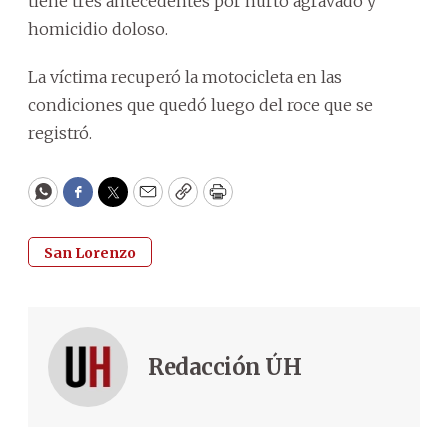
tiene tres antecedentes por hurto agravado y
homicidio doloso.
La víctima recuperó la motocicleta en las
condiciones que quedó luego del roce que se
registró.
WhatsApp
Facebook
Twitter
Email
Copy
Print
San Lorenzo
Redacción ÚH