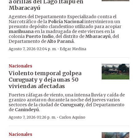
a orillas del Lago Itaipú en
Mbaracayú
Agentes del Departamento Especializado contra el
Narcotráfico de la
Policía Nacional
intervinieron un
presunto depósito clandestino utilizado para acopiar
marihuana
en la madrugada de este viernes en la
colonia
Puerto Indio
, del distrito de
Mbaracayú
, del
Departamento de
Alto Paraná
.
·
Agosto 7, 2026 02:04 p. m.
Edgar Medina
Nacionales
Violento temporal golpea
Curuguaty y deja unas 50
viviendas afectadas
Fuertes ráfagas de viento, una intensa lluvia y caída de
granizo azotaron durante la noche del jueves varios
sectores de la ciudad de
Curuguaty
, del Departamento
de
Canindeyú
.
·
Agosto 7, 2026 01:26 p. m.
Carlos Aquino
Nacionales