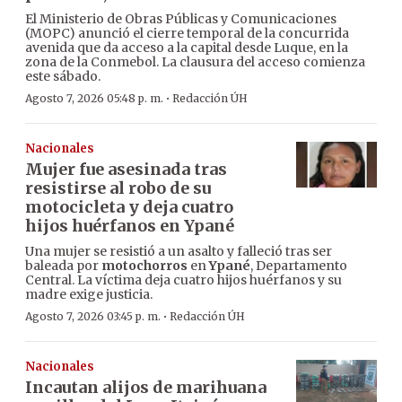
El Ministerio de Obras Públicas y Comunicaciones
(MOPC) anunció el cierre temporal de la concurrida
avenida que da acceso a la capital desde Luque, en la
zona de la Conmebol. La clausura del acceso comienza
este sábado.
·
Agosto 7, 2026 05:48 p. m.
Redacción ÚH
Nacionales
Mujer fue asesinada tras
resistirse al robo de su
motocicleta y deja cuatro
hijos huérfanos en Ypané
Una mujer se resistió a un asalto y falleció tras ser
baleada por
motochorros
en
Ypané
, Departamento
Central. La víctima deja cuatro hijos huérfanos y su
madre exige justicia.
·
Agosto 7, 2026 03:45 p. m.
Redacción ÚH
Nacionales
Incautan alijos de marihuana