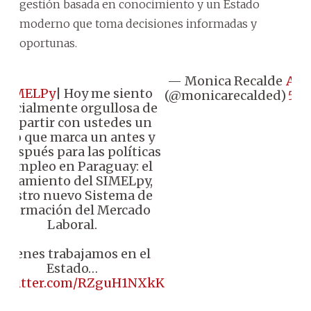
gestión basada en conocimiento y un Estado
moderno que toma decisiones informadas y
oportunas.
— Monica Recalde
Aug
SIMELPy
| Hoy me siento
(@monicarecalded)
5, 
pecialmente orgullosa de
ompartir con ustedes un
ogro que marca un antes y
 después para las políticas
e empleo en Paraguay: el
anzamiento del SIMELpy,
uestro nuevo Sistema de
Información del Mercado
Laboral.
uienes trabajamos en el
Estado…
c.twitter.com/RZguH1NXkK